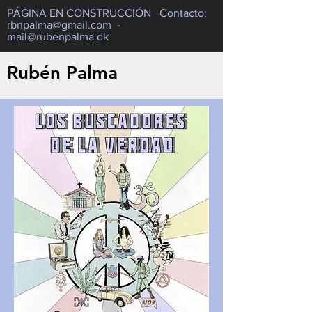
PÁGINA EN CONSTRUCCIÓN Contacto:
rbnpalma@gmail.com
-
mail@rubenpalma.dk
Rubén Palma