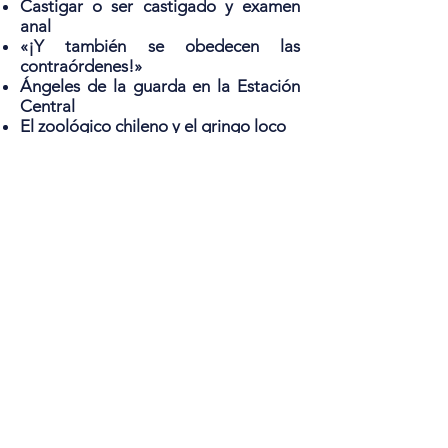
Castigar o ser castigado y examen
anal
«¡Y también se obedecen las
contraórdenes!»
Ángeles de la guarda en la Estación
Central
El zoológico chileno y el gringo loco
Separación, ausencia y retorno a lo
anterior
DÉCIMA PARTE
“En cuanto a aquellos que tratan de
entender a través de las palabras de
otro, están golpeando a la luna con
un palo; rascando su zapato mientras
que es su pie el que les pica. ¿Qué
incumbencia tienen ellos con la
verdad?”
Mumonkan
«No, no puedo entender tu
“evolución”.»
La base siloísta en Colliguay