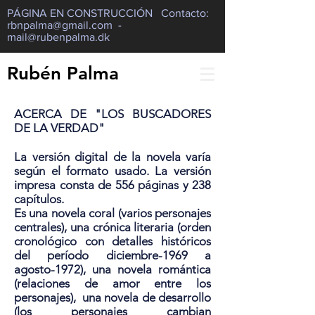
PÁGINA EN CONSTRUCCIÓN Contacto:
rbnpalma@gmail.com
-
mail@rubenpalma.dk
Rubén Palma
ACERCA DE "LOS BUSCADORES
DE LA VERDAD"
​La versión digital de la novela varía
según el formato usado. La versión
impresa consta de 556 páginas y 238
capítulos.
Es una novela coral (varios personajes
centrales), una crónica literaria (orden
cronológico con detalles históricos
del período diciembre-1969 a
agosto-1972), una novela romántica
(relaciones de amor entre los
personajes), una novela de desarrollo
(los personajes cambian